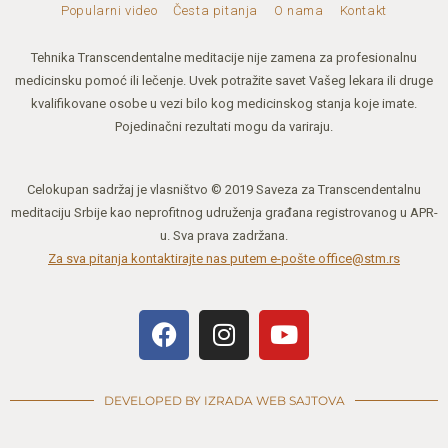
Popularni video
Česta pitanja
O nama
Kontakt
Tehnika Transcendentalne meditacije nije zamena za profesionalnu
medicinsku pomoć ili lečenje. Uvek potražite savet Vašeg lekara ili druge
kvalifikovane osobe u vezi bilo kog medicinskog stanja koje imate.
Pojedinačni rezultati mogu da variraju.
Celokupan sadržaj je vlasništvo © 2019 Saveza za Transcendentalnu
meditaciju Srbije kao neprofitnog udruženja građana registrovanog u APR-
u. Sva prava zadržana.
Za sva pitanja kontaktirajte nas putem e-pošte office@stm.rs
DEVELOPED BY IZRADA WEB SAJTOVA