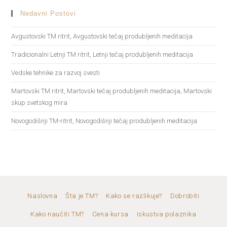
Nedavni Postovi
Avgustovski TM ritrit, Avgustovski tečaj produbljenih meditacija
Tradicionalni Letnji TM ritrit, Letnji tečaj produbljenih meditacija
Vedske tehnike za razvoj svesti
Martovski TM ritrit, Martovski tečaj produbljenih meditacija, Martovski
skup svetskog mira
Novogodišnji TM-ritrit, Novogodišnji tečaj produbljenih meditacija
Naslovna
Šta je TM?
Kako se razlikuje?
Dobrobiti
Kako naučiti TM?
Cena kursa
Iskustva polaznika