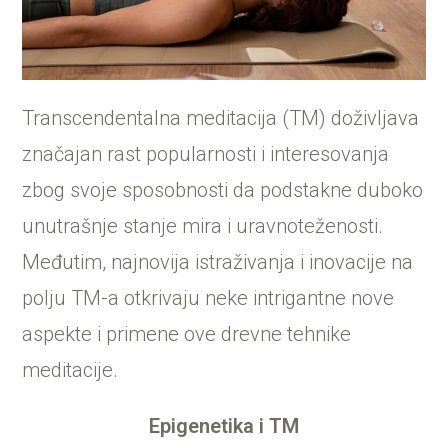
Transcendentalna meditacija (TM) doživljava
značajan rast popularnosti i interesovanja
zbog svoje sposobnosti da podstakne duboko
unutrašnje stanje mira i uravnoteženosti.
Međutim, najnovija istraživanja i inovacije na
polju TM-a otkrivaju neke intrigantne nove
aspekte i primene ove drevne tehnike
meditacije.
Epigenetika i TM